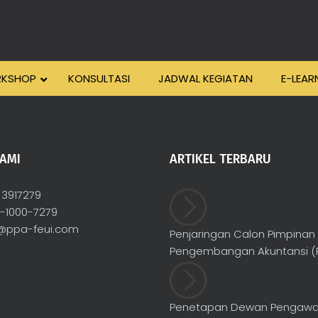
KSHOP
KONSULTASI
JADWAL KEGIATAN
E-LEAR
AMI
ARTIKEL TERBARU
) 3917279
2-1000-7279
@ppa-feui.com
Penjaringan Calon Pimpinan
Pengembangan Akuntansi (P
Penetapan Dewan Pengaw