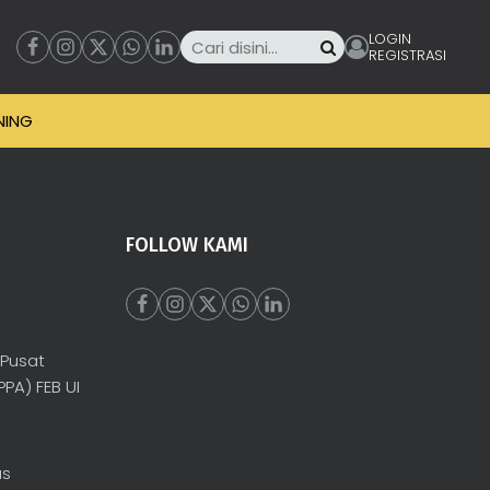
LOGIN
REGISTRASI
NING
FOLLOW KAMI
 Pusat
PA) FEB UI
as