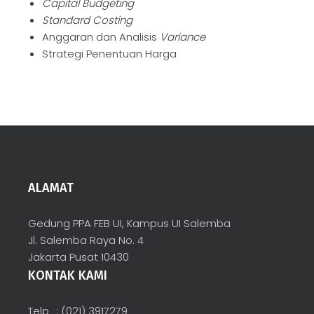
Capital Budgeting
Standard Costing
Anggaran dan Analisis
Variance
Strategi Penentuan Harga
ALAMAT
Gedung PPA FEB UI, Kampus UI Salemba
Jl. Salemba Raya No. 4
Jakarta Pusat 10430
KONTAK KAMI
Telp
: (021) 3917279