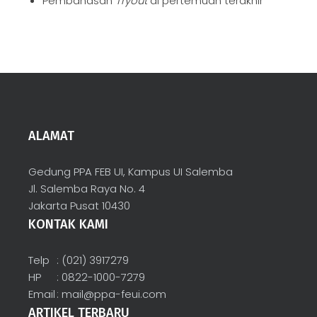
Pembahasan
Tryout
di pertemuan terakhir
ALAMAT
Gedung PPA FEB UI, Kampus UI Salemba
Jl. Salemba Raya No. 4
Jakarta Pusat 10430
KONTAK KAMI
Telp
: (021) 3917279
HP
: 0822-1000-7279
Email
:
mail@ppa-feui.com
ARTIKEL TERBARU